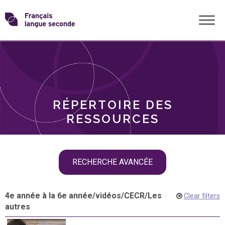
Skip
Transformons
to
THÈMES
content
le
RÔLES
français
RÉPERTOIRE DES
langue
RESSOURCES
seconde
Skip
RECHERCHE AVANCÉE
filter
navigation
4e année à la 6e année
/
vidéos
/
CECR
/
Les
Clear filters
autres