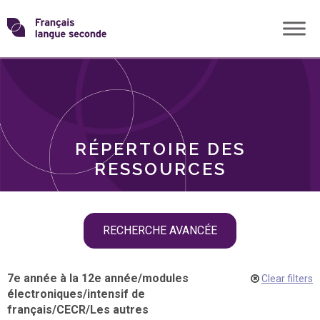
Skip
Transformons
to
THÈMES
content
le
RÔLES
français
RÉPERTOIRE DES
langue
RESSOURCES
seconde
Skip
RECHERCHE AVANCÉE
filter
navigation
7e année à la 12e année
/
modules
Clear filters
électroniques
/
intensif de
français
/
CECR
/
Les autres