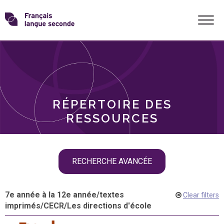
Skip
Transformons
to
THÈMES
content
le
RÔLES
français
RÉPERTOIRE DES
langue
RESSOURCES
seconde
Skip
RECHERCHE AVANCÉE
filter
navigation
7e année à la 12e année
/
textes
Clear filters
imprimés
/
CECR
/
Les directions d'école