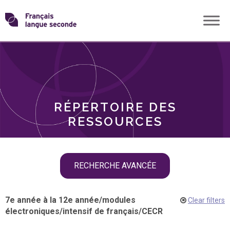
Skip
Transformons
to
THÈMES
content
le
RÔLES
français
RÉPERTOIRE DES
langue
RESSOURCES
seconde
Skip
RECHERCHE AVANCÉE
filter
navigation
7e année à la 12e année
/
modules
Clear filters
électroniques
/
intensif de français
/
CECR