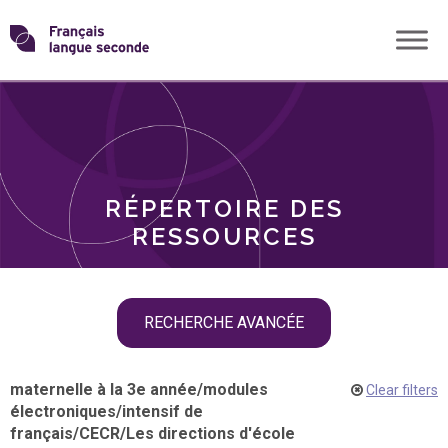
Skip
Transformons
to
THÈMES
content
le
RÔLES
français
RÉPERTOIRE DES
langue
RESSOURCES
seconde
Skip
RECHERCHE AVANCÉE
filter
navigation
maternelle à la 3e année
/
modules
Clear filters
électroniques
/
intensif de
français
/
CECR
/
Les directions d'école