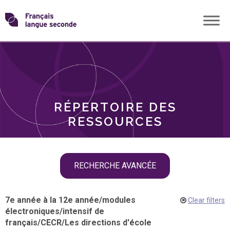
Skip
Transformons
to
THÈMES
content
le
RÔLES
français
RÉPERTOIRE DES
langue
RESSOURCES
seconde
Skip
RECHERCHE AVANCÉE
filter
navigation
7e année à la 12e année
/
modules
Clear filters
électroniques
/
intensif de
français
/
CECR
/
Les directions d'école