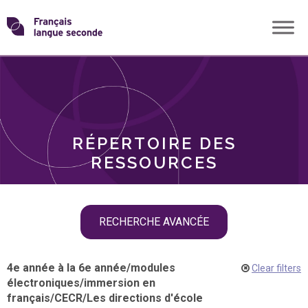
Skip
Transformons
to
THÈMES
content
le
RÔLES
français
RÉPERTOIRE DES
langue
RESSOURCES
seconde
Skip
RECHERCHE AVANCÉE
filter
navigation
4e année à la 6e année
/
modules
Clear filters
électroniques
/
immersion en
français
/
CECR
/
Les directions d'école