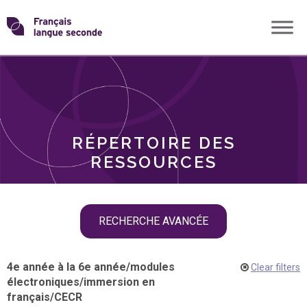
Skip
Transformons
to
THÈMES
content
le
RÔLES
français
RÉPERTOIRE DES
langue
RESSOURCES
seconde
Skip
RECHERCHE AVANCÉE
filter
navigation
4e année à la 6e année
/
modules
Clear filters
électroniques
/
immersion en
français
/
CECR