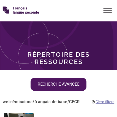
Skip
Transformons
to
THÈMES
content
le
RÔLES
français
RÉPERTOIRE DES
langue
RESSOURCES
seconde
Skip
RECHERCHE AVANCÉE
filter
navigation
web-émissions
/
français de base
/
CECR
Clear filters