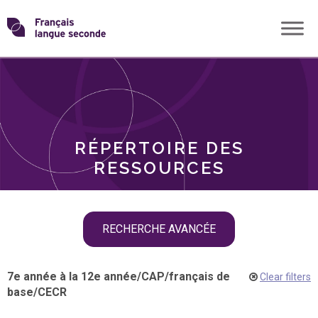
Skip
Transformons
to
THÈMES
content
le
RÔLES
français
RÉPERTOIRE DES
langue
RESSOURCES
seconde
Skip
RECHERCHE AVANCÉE
filter
navigation
7e année à la 12e année
/
CAP
/
français de
Clear filters
base
/
CECR