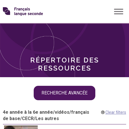
Skip
Transformons
to
THÈMES
content
le
RÔLES
français
RÉPERTOIRE DES
langue
RESSOURCES
seconde
Skip
RECHERCHE AVANCÉE
filter
navigation
4e année à la 6e année
/
vidéos
/
français
Clear filters
de base
/
CECR
/
Les autres