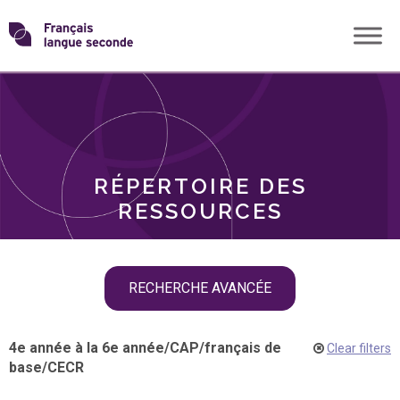
Skip
Transformons
to
THÈMES
content
le
RÔLES
français
RÉPERTOIRE DES
langue
RESSOURCES
seconde
Skip
RECHERCHE AVANCÉE
filter
navigation
4e année à la 6e année
/
CAP
/
français de
Clear filters
base
/
CECR