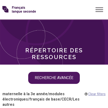
Skip
Transformons
to
THÈMES
content
le
RÔLES
français
RÉPERTOIRE DES
langue
RESSOURCES
seconde
Skip
RECHERCHE AVANCÉE
filter
navigation
maternelle à la 3e année
/
modules
Clear filters
électroniques
/
français de base
/
CECR
/
Les
autres