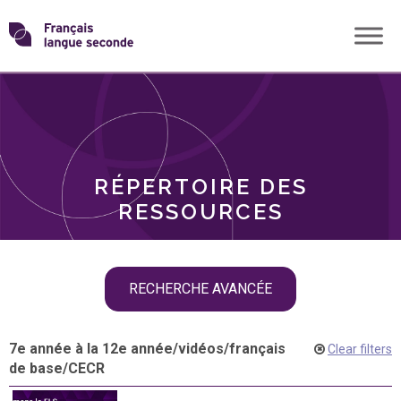
Skip
Transformons
to
THÈMES
content
le
RÔLES
français
RÉPERTOIRE DES
langue
RESSOURCES
seconde
Skip
RECHERCHE AVANCÉE
filter
navigation
7e année à la 12e année
/
vidéos
/
français
Clear filters
de base
/
CECR