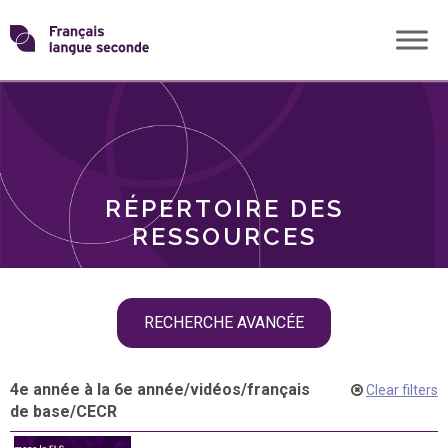
Skip
Transformons
to
THÈMES
content
le
RÔLES
français
RÉPERTOIRE DES
langue
RESSOURCES
seconde
Skip
RECHERCHE AVANCÉE
filter
navigation
4e année à la 6e année
/
vidéos
/
français
Clear filters
de base
/
CECR