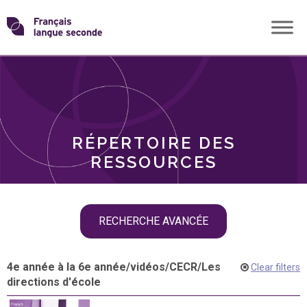
Skip
Transformons
to
THÈMES
content
le
RÔLES
français
RÉPERTOIRE DES
langue
RESSOURCES
seconde
Skip
RECHERCHE AVANCÉE
filter
navigation
4e année à la 6e année
/
vidéos
/
CECR
/
Les
Clear filters
directions d'école