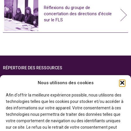
Réflexions du groupe de
concertation des directions d'école
sur le FLS
RÉPERTOIRE DES RESSOURCES
FOIRE AUX QUESTIONS
Nous utilisons des cookies
PLAN DU SITE
Afin d'offrir la meilleure expérience possible, nous utilisons des
ENGLISH
technologies telles que les cookies pour stocker et/ou accéder à
des informations sur votre appareil. Votre consentement à ces
Cette ressource est réalisée grâce au soutien financier du gouvernement de
technologies nous permettra de traiter des données telles que
l’Ontario et du gouvernement du
Canada par l’entremise du ministère du
Patrimoine canadien
votre comportement de navigation ou des identifiants uniques
sur ce site. Le refus ou le retrait de votre consentement peut