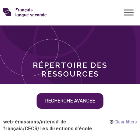
Skip
Transformons
to
THÈMES
content
le
RÔLES
français
RÉPERTOIRE DES
langue
RESSOURCES
seconde
Skip
RECHERCHE AVANCÉE
filter
navigation
web-émissions
/
intensif de
Clear filters
français
/
CECR
/
Les directions d'école