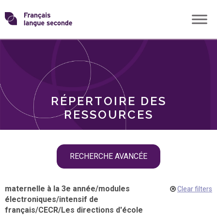
Skip
Transformons
to
THÈMES
content
le
RÔLES
français
RÉPERTOIRE DES
langue
RESSOURCES
seconde
Skip
RECHERCHE AVANCÉE
filter
navigation
maternelle à la 3e année
/
modules
Clear filters
électroniques
/
intensif de
français
/
CECR
/
Les directions d'école