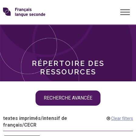
Skip
Transformons
to
THÈMES
content
le
RÔLES
français
RÉPERTOIRE DES
langue
RESSOURCES
seconde
Skip
RECHERCHE AVANCÉE
filter
navigation
textes imprimés
/
intensif de
Clear filters
français
/
CECR