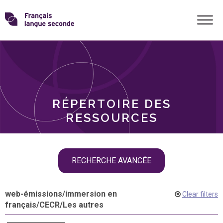
Skip
Transformons
to
THÈMES
content
le
RÔLES
français
RÉPERTOIRE DES
langue
RESSOURCES
seconde
Skip
RECHERCHE AVANCÉE
filter
navigation
web-émissions
/
immersion en
Clear filters
français
/
CECR
/
Les autres