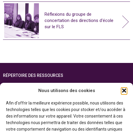
Réflexions du groupe de
concertation des directions d'école
sur le FLS
RÉPERTOIRE DES RESSOURCES
FOIRE AUX QUESTIONS
Nous utilisons des cookies
PLAN DU SITE
Afin d'offrir la meilleure expérience possible, nous utilisons des
ENGLISH
technologies telles que les cookies pour stocker et/ou accéder à
des informations sur votre appareil. Votre consentement à ces
Cette ressource est réalisée grâce au soutien financier du gouvernement de
technologies nous permettra de traiter des données telles que
l’Ontario et du gouvernement du
Canada par l’entremise du ministère du
Patrimoine canadien
votre comportement de navigation ou des identifiants uniques