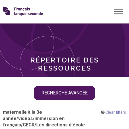
Skip
Transformons
to
THÈMES
content
le
RÔLES
français
RÉPERTOIRE DES
langue
RESSOURCES
seconde
Skip
RECHERCHE AVANCÉE
filter
navigation
maternelle à la 3e
Clear filters
année
/
vidéos
/
immersion en
français
/
CECR
/
Les directions d'école