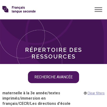
Skip
Transformons
to
THÈMES
content
le
RÔLES
français
RÉPERTOIRE DES
langue
RESSOURCES
seconde
Skip
RECHERCHE AVANCÉE
filter
navigation
maternelle à la 3e année
/
textes
Clear filters
imprimés
/
immersion en
français
/
CECR
/
Les directions d'école