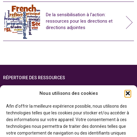
De la sensibilisation à l'action:
ressources pour les directions et
directions adjointes
RÉPERTOIRE DES RESSOURCES
FOIRE AUX QUESTIONS
Nous utilisons des cookies
PLAN DU SITE
Afin d'offrir la meilleure expérience possible, nous utilisons des
ENGLISH
technologies telles que les cookies pour stocker et/ou accéder à
des informations sur votre appareil. Votre consentement à ces
Cette ressource est réalisée grâce au soutien financier du gouvernement de
technologies nous permettra de traiter des données telles que
l’Ontario et du gouvernement du
Canada par l’entremise du ministère du
Patrimoine canadien
votre comportement de navigation ou des identifiants uniques