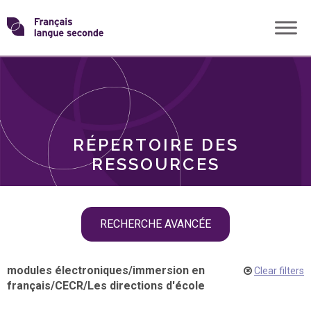
Skip
Transformons
to
THÈMES
content
le
RÔLES
français
RÉPERTOIRE DES
langue
RESSOURCES
seconde
Skip
RECHERCHE AVANCÉE
filter
navigation
modules électroniques
/
immersion en
Clear filters
français
/
CECR
/
Les directions d'école