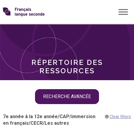
Skip
Transformons
to
THÈMES
content
le
RÔLES
français
RÉPERTOIRE DES
langue
RESSOURCES
seconde
Skip
RECHERCHE AVANCÉE
filter
navigation
7e année à la 12e année
/
CAP
/
immersion
Clear filters
en français
/
CECR
/
Les autres