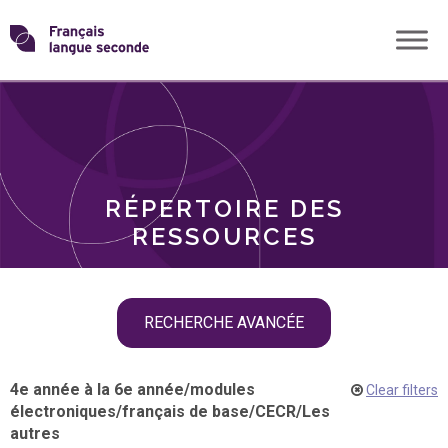
Skip
Transformons
to
THÈMES
content
le
RÔLES
français
RÉPERTOIRE DES
langue
RESSOURCES
seconde
Skip
RECHERCHE AVANCÉE
filter
navigation
4e année à la 6e année
/
modules
Clear filters
électroniques
/
français de base
/
CECR
/
Les
autres