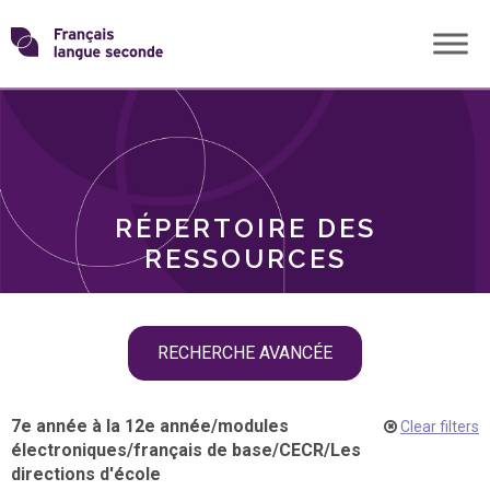
Skip
Transformons
to
THÈMES
content
le
RÔLES
français
RÉPERTOIRE DES
langue
RESSOURCES
seconde
Skip
RECHERCHE AVANCÉE
filter
navigation
7e année à la 12e année
/
modules
Clear filters
électroniques
/
français de base
/
CECR
/
Les
directions d'école