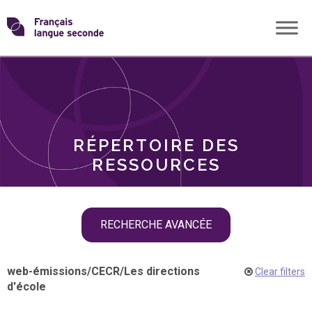
Skip
Transformons
to
THÈMES
content
le
RÔLES
français
RÉPERTOIRE DES
langue
RESSOURCES
seconde
Skip
RECHERCHE AVANCÉE
filter
navigation
web-émissions
/
CECR
/
Les directions
Clear filters
d'école