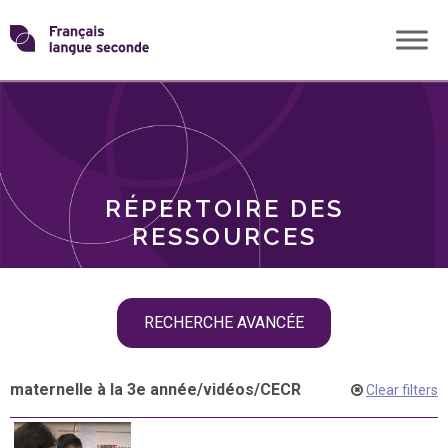
Skip
Transformons
to
THÈMES
content
le
RÔLES
français
RÉPERTOIRE DES
langue
RESSOURCES
seconde
Skip
RECHERCHE AVANCÉE
filter
navigation
maternelle à la 3e année
/
vidéos
/
CECR
Clear filters