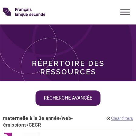
Skip
Transformons
to
THÈMES
content
le
RÔLES
français
RÉPERTOIRE DES
langue
RESSOURCES
seconde
Skip
RECHERCHE AVANCÉE
filter
navigation
maternelle à la 3e année
/
web-
Clear filters
émissions
/
CECR