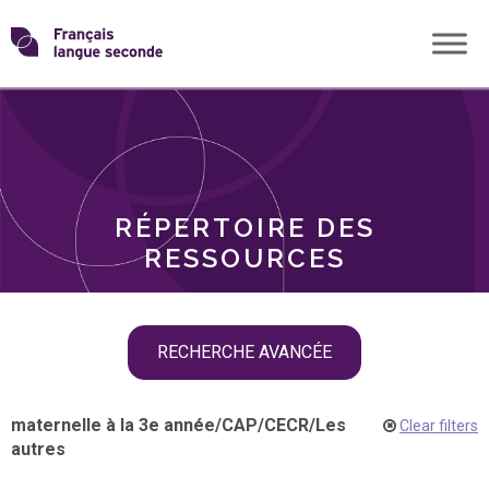
Skip
Transformons
to
THÈMES
content
le
RÔLES
français
RÉPERTOIRE DES
langue
RESSOURCES
seconde
Skip
RECHERCHE AVANCÉE
filter
navigation
maternelle à la 3e année
/
CAP
/
CECR
/
Les
Clear filters
autres