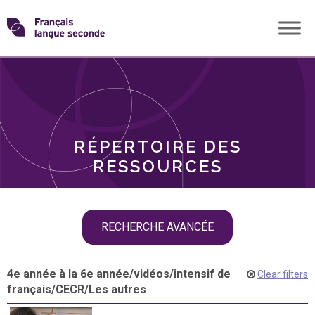
Skip
Transformons
to
THÈMES
content
le
RÔLES
français
RÉPERTOIRE DES
langue
RESSOURCES
seconde
Skip
RECHERCHE AVANCÉE
filter
navigation
4e année à la 6e année
/
vidéos
/
intensif de
Clear filters
français
/
CECR
/
Les autres