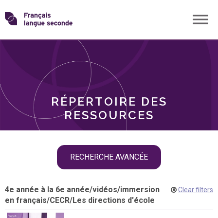
Skip
Transformons
to
THÈMES
content
le
RÔLES
français
RÉPERTOIRE DES
langue
RESSOURCES
seconde
Skip
RECHERCHE AVANCÉE
filter
navigation
4e année à la 6e année
/
vidéos
/
immersion
Clear filters
en français
/
CECR
/
Les directions d'école