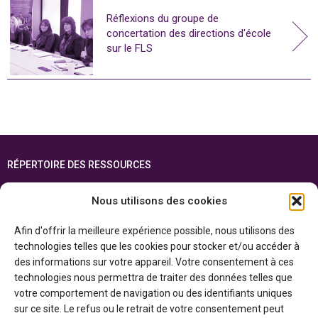
Réflexions du groupe de
concertation des directions d'école
sur le FLS
RÉPERTOIRE DES RESSOURCES
FOIRE AUX QUESTIONS
Nous utilisons des cookies
PLAN DU SITE
Afin d'offrir la meilleure expérience possible, nous utilisons des
ENGLISH
technologies telles que les cookies pour stocker et/ou accéder à
des informations sur votre appareil. Votre consentement à ces
Cette ressource est réalisée grâce au soutien financier du gouvernement de
technologies nous permettra de traiter des données telles que
l’Ontario et du gouvernement du
Canada par l’entremise du ministère du
Patrimoine canadien
votre comportement de navigation ou des identifiants uniques
sur ce site. Le refus ou le retrait de votre consentement peut