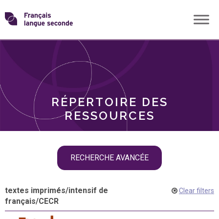
Skip
Transformons
to
THÈMES
content
le
RÔLES
français
RÉPERTOIRE DES
langue
RESSOURCES
seconde
Skip
RECHERCHE AVANCÉE
filter
navigation
textes imprimés
/
intensif de
Clear filters
français
/
CECR