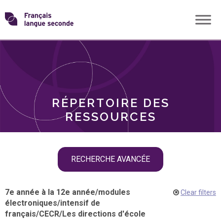
Skip
Transformons
to
THÈMES
content
le
RÔLES
français
RÉPERTOIRE DES
langue
RESSOURCES
seconde
Skip
RECHERCHE AVANCÉE
filter
navigation
7e année à la 12e année
/
modules
Clear filters
électroniques
/
intensif de
français
/
CECR
/
Les directions d'école