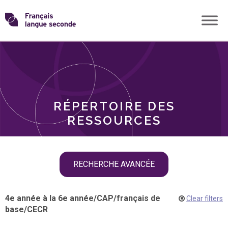
Skip
Transformons
to
THÈMES
content
le
RÔLES
français
RÉPERTOIRE DES
langue
RESSOURCES
seconde
Skip
RECHERCHE AVANCÉE
filter
navigation
4e année à la 6e année
/
CAP
/
français de
Clear filters
base
/
CECR