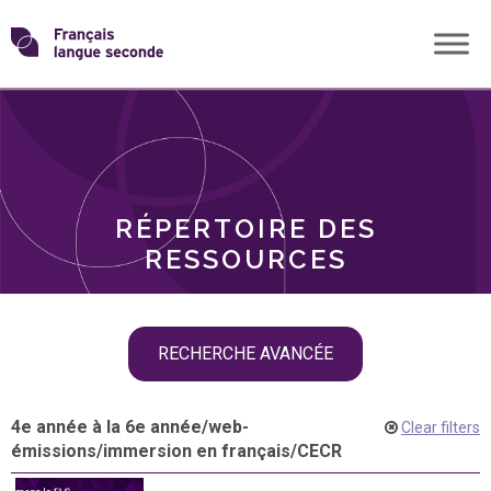
Skip
Transformons
to
THÈMES
content
le
RÔLES
français
RÉPERTOIRE DES
langue
RESSOURCES
seconde
Skip
RECHERCHE AVANCÉE
filter
navigation
4e année à la 6e année
/
web-
Clear filters
émissions
/
immersion en français
/
CECR