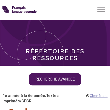
Skip
Transformons
to
THÈMES
content
le
RÔLES
français
RÉPERTOIRE DES
langue
RESSOURCES
seconde
Skip
RECHERCHE AVANCÉE
filter
navigation
4e année à la 6e année
/
textes
Clear filters
imprimés
/
CECR