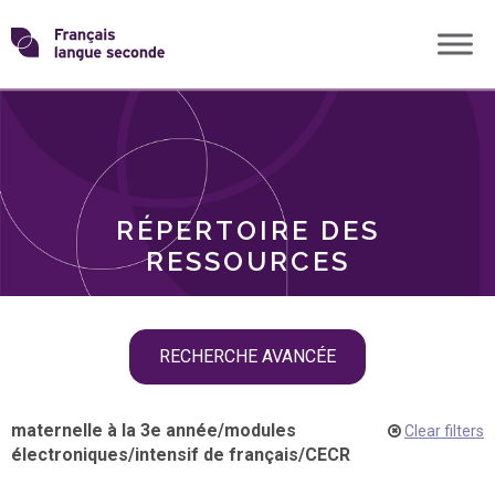
Skip
Transformons
to
THÈMES
content
le
RÔLES
français
RÉPERTOIRE DES
langue
RESSOURCES
seconde
Skip
RECHERCHE AVANCÉE
filter
navigation
maternelle à la 3e année
/
modules
Clear filters
électroniques
/
intensif de français
/
CECR