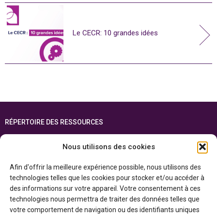
Le CECR: 10 grandes idées
RÉPERTOIRE DES RESSOURCES
FOIRE AUX QUESTIONS
Nous utilisons des cookies
PLAN DU SITE
Afin d'offrir la meilleure expérience possible, nous utilisons des
ENGLISH
technologies telles que les cookies pour stocker et/ou accéder à
des informations sur votre appareil. Votre consentement à ces
Cette ressource est réalisée grâce au soutien financier du gouvernement de
technologies nous permettra de traiter des données telles que
l’Ontario et du gouvernement du
Canada par l’entremise du ministère du
Patrimoine canadien
votre comportement de navigation ou des identifiants uniques