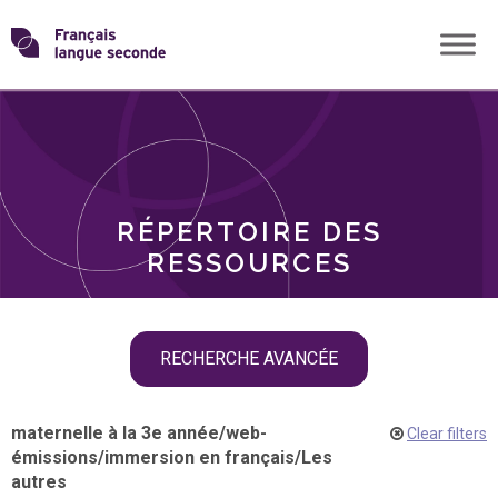
Skip
Transformons
to
THÈMES
content
le
RÔLES
français
RÉPERTOIRE DES
langue
RESSOURCES
seconde
Skip
RECHERCHE AVANCÉE
filter
navigation
maternelle à la 3e année
/
web-
Clear filters
émissions
/
immersion en français
/
Les
autres