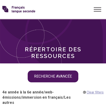
Skip
Transformons
to
THÈMES
content
le
RÔLES
français
RÉPERTOIRE DES
langue
RESSOURCES
seconde
Skip
RECHERCHE AVANCÉE
filter
navigation
4e année à la 6e année
/
web-
Clear filters
émissions
/
immersion en français
/
Les
autres