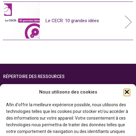
Le CECR: 10 grandes idées
RÉPERTOIRE DES RESSOURCES
FOIRE AUX QUESTIONS
Nous utilisons des cookies
PLAN DU SITE
Afin d'offrir la meilleure expérience possible, nous utilisons des
ENGLISH
technologies telles que les cookies pour stocker et/ou accéder à
des informations sur votre appareil. Votre consentement à ces
Cette ressource est réalisée grâce au soutien financier du gouvernement de
technologies nous permettra de traiter des données telles que
l’Ontario et du gouvernement du
Canada par l’entremise du ministère du
Patrimoine canadien
votre comportement de navigation ou des identifiants uniques