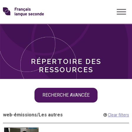
Skip
Transformons
to
THÈMES
content
le
RÔLES
français
RÉPERTOIRE DES
langue
RESSOURCES
seconde
Skip
RECHERCHE AVANCÉE
filter
navigation
web-émissions
/
Les autres
Clear filters