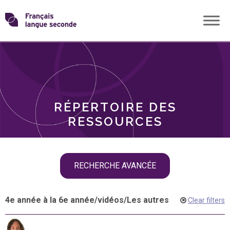
Skip
Transformons
to
THÈMES
content
le
RÔLES
français
RÉPERTOIRE DES
langue
RESSOURCES
seconde
Skip
RECHERCHE AVANCÉE
filter
navigation
4e année à la 6e année
/
vidéos
/
Les autres
Clear filters