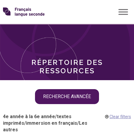
Skip
Transformons
to
THÈMES
content
le
RÔLES
français
RÉPERTOIRE DES
langue
RESSOURCES
seconde
Skip
RECHERCHE AVANCÉE
filter
navigation
4e année à la 6e année
/
textes
Clear filters
imprimés
/
immersion en français
/
Les
autres