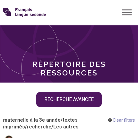
Skip
Transformons
to
THÈMES
content
le
RÔLES
français
RÉPERTOIRE DES
langue
RESSOURCES
seconde
Skip
RECHERCHE AVANCÉE
filter
navigation
maternelle à la 3e année
/
textes
Clear filters
imprimés
/
recherche
/
Les autres