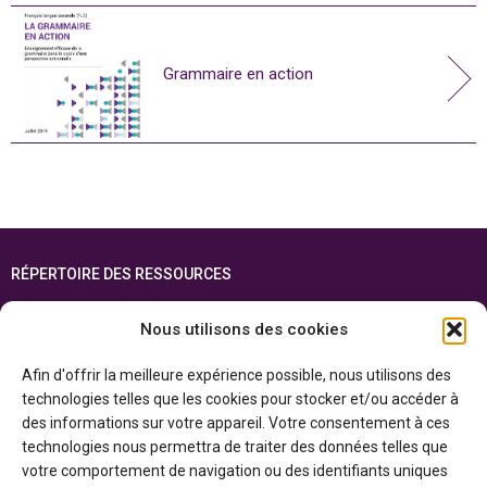
Grammaire en action
RÉPERTOIRE DES RESSOURCES
FOIRE AUX QUESTIONS
Nous utilisons des cookies
PLAN DU SITE
Afin d'offrir la meilleure expérience possible, nous utilisons des
ENGLISH
technologies telles que les cookies pour stocker et/ou accéder à
des informations sur votre appareil. Votre consentement à ces
Cette ressource est réalisée grâce au soutien financier du gouvernement de
technologies nous permettra de traiter des données telles que
l’Ontario et du gouvernement du
Canada par l’entremise du ministère du
Patrimoine canadien
votre comportement de navigation ou des identifiants uniques