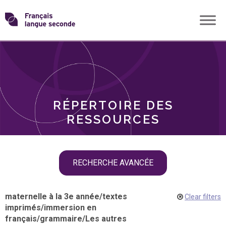
Skip
Transformons
to
THÈMES
content
le
RÔLES
français
RÉPERTOIRE DES
langue
RESSOURCES
seconde
Skip
RECHERCHE AVANCÉE
filter
navigation
maternelle à la 3e année
/
textes
Clear filters
imprimés
/
immersion en
français
/
grammaire
/
Les autres