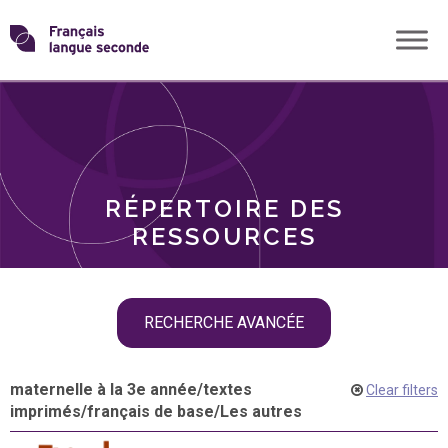
Skip
Transformons
to
THÈMES
content
le
RÔLES
français
RÉPERTOIRE DES
langue
RESSOURCES
seconde
Skip
RECHERCHE AVANCÉE
filter
navigation
maternelle à la 3e année
/
textes
Clear filters
imprimés
/
français de base
/
Les autres