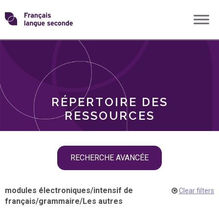
Skip
Transformons
to
THÈMES
content
le
RÔLES
français
RÉPERTOIRE DES
langue
RESSOURCES
seconde
Skip
RECHERCHE AVANCÉE
filter
navigation
modules électroniques
/
intensif de
Clear filters
français
/
grammaire
/
Les autres