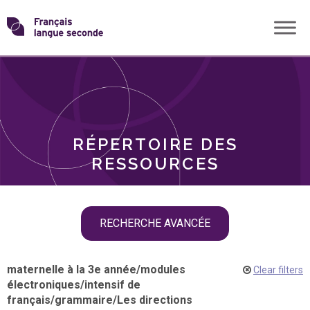
Skip
Transformons
to
THÈMES
content
le
RÔLES
français
RÉPERTOIRE DES
langue
RESSOURCES
seconde
Skip
RECHERCHE AVANCÉE
filter
navigation
maternelle à la 3e année
/
modules
Clear filters
électroniques
/
intensif de
français
/
grammaire
/
Les directions