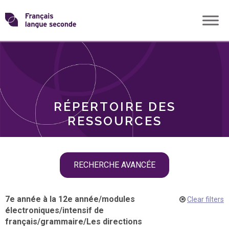
Skip
Transformons
to
THÈMES
content
le
RÔLES
français
RÉPERTOIRE DES
langue
RESSOURCES
seconde
Skip
RECHERCHE AVANCÉE
filter
navigation
7e année à la 12e année
/
modules
Clear filters
électroniques
/
intensif de
français
/
grammaire
/
Les directions