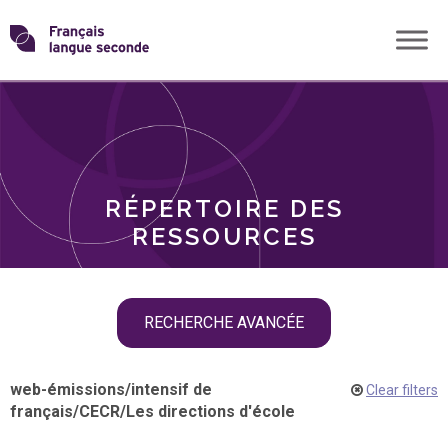
Skip
Transformons
to
THÈMES
content
le
RÔLES
français
RÉPERTOIRE DES
langue
RESSOURCES
seconde
Skip
RECHERCHE AVANCÉE
filter
navigation
web-émissions
/
intensif de
Clear filters
français
/
CECR
/
Les directions d'école